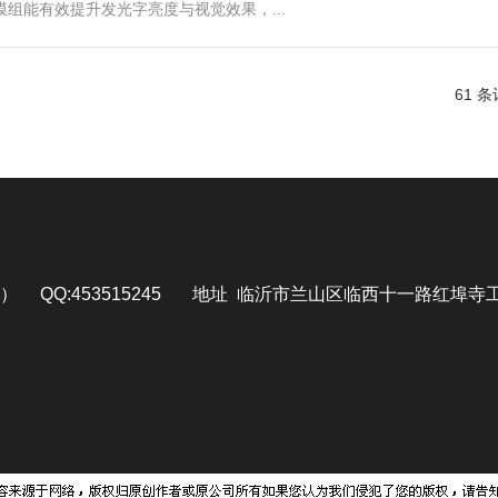
组能有效提升发光字亮度与视觉效果，...
61 
号） QQ:453515245 地址 临沂市兰山区临西十一路红埠寺