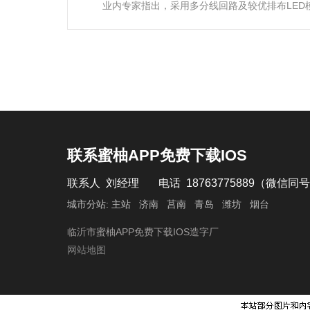
业内专家指出，采用多分线回路及较优排布LED模
联系蜜柚APP免费下载IOS
联系人 刘经理 电话 18763775889（微信同
城市分站:
主站
济南
莒南
青岛
潍坊
烟台
临沂市蜜柚APP免费下载IOS造字厂
网站地图