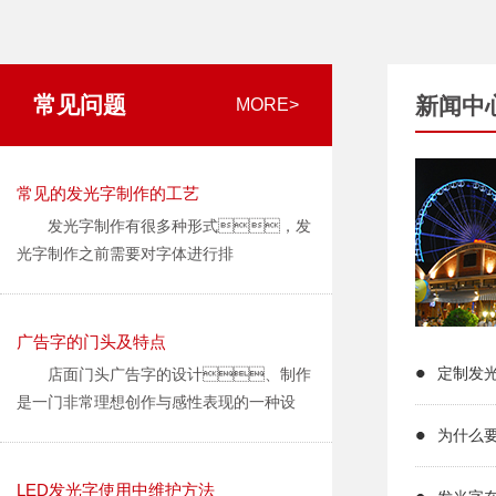
常见问题
新闻中
MORE>
常见的发光字制作的工艺
发光字制作有很多种形式，发
光字制作之前需要对字体进行排
版，用专业术语说叫深化设
计；发光字制作的时候需要在工厂
前端进行深化设计，深化设计包括对字
广告字的门头及特点
体的修毛边、扩边、缩
定制发
店面门头广告字的设计、制作
底、拼版、算料、
是一门非常理想创作与感性表现的一种设
排单等工作。
计，是商店、企业主要外部
为什么
发光字排好版后，就需要激光
标识，在很大程度上代表了店
切字壳面板；发光字字壳面板一般是
面，对于整个店面装修、修
LED发光字使用中维护方法