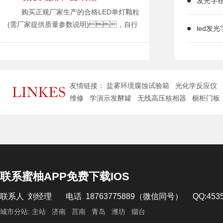
发光字
锌板、不锈钢板、铝板
饰也起到了画龙点睛的作用。
购买正规厂家生产的合格LED单灯颗粒
材质；用数控设备将需要制作的发光字
门头广告字的种类很多，材质大
(需厂家提供质量参数说明)，自行
切好字型，正常发光字正面扣边是
led发
致有蜜柚APP官网、不锈
制作模组。 不要贪图便宜去电子市
6MM-8MM；发光字的字壳面板是
钢、铝板、镀锌板、
场购买单个LED灯颗粒或预制模块。 如
根据发光字的大小来确定的，发光字超
树脂、木质、PVC
果您要购买模块，您应该清楚地看到
过1.2米越大越厚，发光字低于50CM
等，经过雕刻、冲孔、
模块上安装了多少个电阻。 最好不要
越小越厚；故发光字制作50CM-1.2
折弯或吸塑等工艺加工，形成广告
友情链接：
盐雾环境腐蚀试验箱
光化学反应仪
使用仅安装一个电阻的模块。 电阻
米之间的时候正常用0.8-1.2MM厚的材料即
字。
维修
学演示发酵罐
无线高压核相器
橱柜门板
在模块中起到限流作用，并且很容
可，其它的非正常大小的则需要根
根据外观效果分为：平面
易发热。 如果长时间连续使用，
据字体以及环境，材质要求来确
的、立体的、镜面的、吸
一旦电阻烧坏，模块将不
定。
塑的、外露的、背金属式
亮。
发光字字壳制作好后，接下来就
等。
LED灯一般不会坏。 不要扔掉
是制作发光字的边带；发光字边带
根据发光效果分为：发光字和不
模块，只需更换一个相同阻值的电
一般是板材切成6CM-12CM的宽度，
发光字两种。
阻即可正常使用。 这可以为生产
联系蜜柚APP免费下载IOS
根据字体大小以及业主要求字体的厚度来确
根据工艺分为：烤漆、球
单位节省资金。 为了减少麻烦、
定，正常最佳发光角度的字边边高是
面、平面、雕刻、吸
联系人 刘经理 电话 18763775889（微信同号） QQ:4
省钱，安装LED发光字时最好选择带有
6-15CM；最小不低于
塑、抛光、拉
两个电阻的模块。 另外，还要了解
城市分站:
主站
济南
莒南
青岛
潍坊
烟台
6CM，最高不高于15CM，当
丝、仿古等。