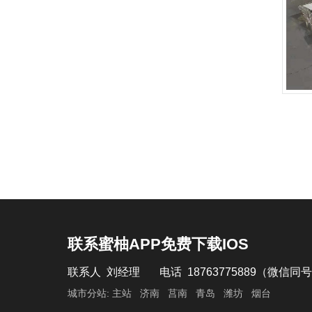
联系蜜柚APP免费下载IOS
联系人 刘经理 电话 18763775889（微信同
城市分站:
主站
济南
莒南
青岛
潍坊
烟台