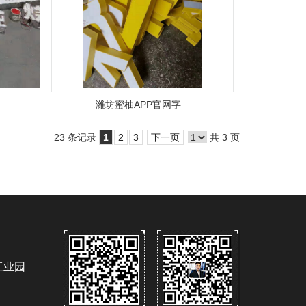
潍坊蜜柚APP官网字
23 条记录
1
2
3
下一页
共 3 页
工业园