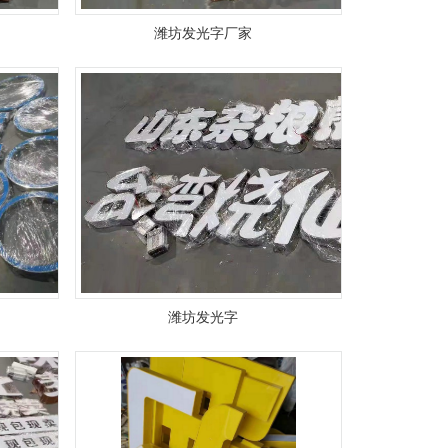
潍坊发光字厂家
潍坊发光字