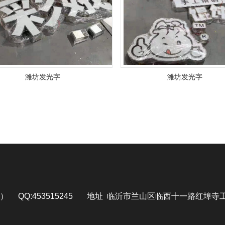
潍坊发光字
潍坊发光字
号） QQ:453515245 地址 临沂市兰山区临西十一路红埠寺