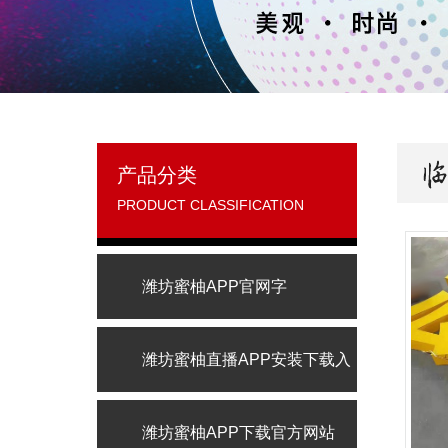
产品分类
PRODUCT CLASSIFICATION
潍坊蜜柚APP官网字
潍坊蜜柚直播APP安装下载入
口
潍坊蜜柚APP下载官方网站