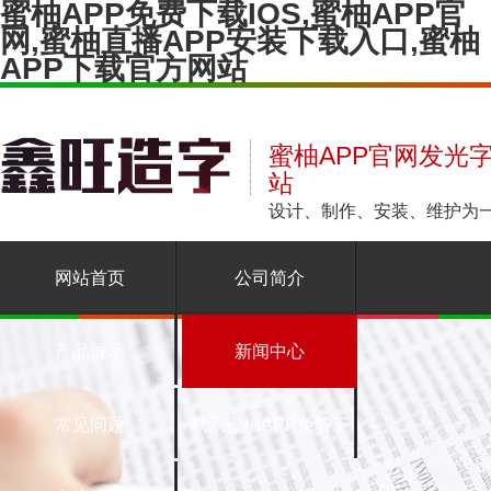
蜜柚APP免费下载IOS,蜜柚APP官
网,蜜柚直播APP安装下载入口,蜜柚
APP下载官方网站
蜜柚APP官网发光字
站
设计、制作、安装
网站首页
公司简介
产品展示
新闻中心
常见问题
联系蜜柚APP免费下