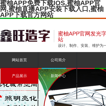
蜜柚APP免费下载IOS,蜜柚APP官
网,蜜柚直播APP安装下载入口,蜜柚
APP下载官方网站
蜜柚APP官网发光字
站
设计、制作、安装、
网站首页
公司简介
产品展示
新闻中心
常见问题
联系蜜柚APP免费下